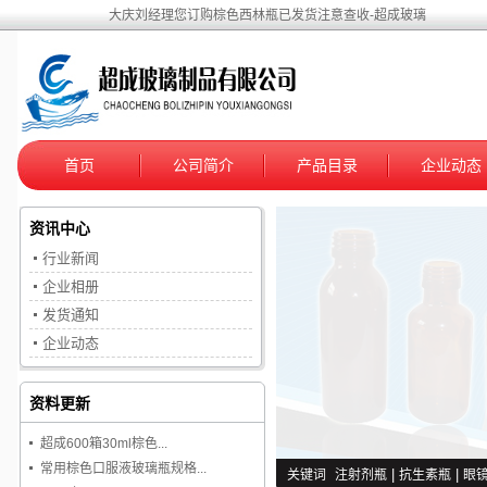
大庆刘经理您订购棕色西林瓶已发货注意查收-超成玻璃
首页
公司简介
产品目录
企业动态
资讯中心
行业新闻
企业相册
发货通知
企业动态
资料更新
超成600箱30ml棕色...
常用棕色口服液玻璃瓶规格...
关键词
注射剂瓶
|
抗生素瓶
|
眼