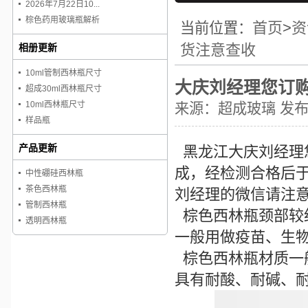
2026年7月22日10...
棕色药用玻璃瓶解析
首页
>
资
当前位置：
货注意查收
相册更新
10ml管制西林瓶尺寸
大庆刘经理您订
超成30ml西林瓶尺寸
10ml西林瓶尺寸
来源：
超成玻璃
发布时
样品瓶
产品更新
黑龙江大庆刘经理
成，经检测合格后于
中性硼硅西林瓶
茶色西林瓶
刘经理的微信请注
管制西林瓶
棕色西林瓶
颈部较
透明西林瓶
一般用做疫苗、生
棕色西林瓶
材质一
具有耐酸、耐碱、