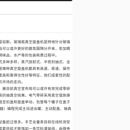
是如斯。玻璃瓶真空旋盖机是特地针对玻璃
品可以或许更好的跟氛围隔分开来，愈加精
调味品、水产等的包装耗费过程中。
多种多样，蒸汽放射式、半密封抽式、全
管哪种真空旋盖机都具有高速、疾速、操作
度高和靠得住性好等特征，他们成套性的配
机市场的走向。
展目前真空室布局可以或许有效完成零碎
高的抽真空结果。电气零碎采用真空值旌旗
截至扣盖和旋盖举动，包管每个罐子在盖子
制器）编程完成主动进出罐、主动配盖、抽真
配备赶过很多。手艺含量表目前在线检测安
成套供给才能强如一条饮料灌装线，由微电