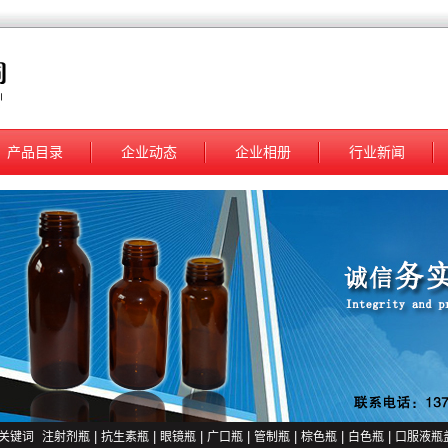
产品目录
企业动态
企业相册
行业新闻
关键词
注射剂瓶
|
抗生素瓶
|
眼镜瓶
|
广口瓶
|
管制瓶
|
棕色瓶
|
白色瓶
|
口服液瓶