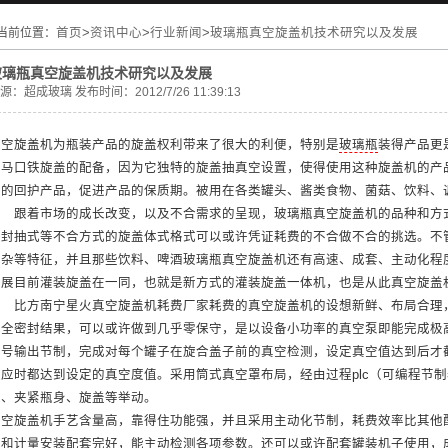
当前位置：
首页
>
资讯中心
>
行业新闻
>
玻璃瓶真空旋盖机技术研究以及发展
玻璃瓶真空旋盖机技术研究以及发展
源：
超成玻璃
发布时间：2012/7/26 11:39:13
真空旋盖机为瓶装产品的旋盖权利带来了很大的利便，特别是
玻璃瓶
装得产品更
瓶马口铁旋盖的配备，因为它独特的旋盖抽真空设置，使得使用这种旋盖机的产
良的回护产品，促进产品的保质期。被用在各类罐头、酱类食物、菌菇、饮料、
跟着市场的成长改变，以及不合需求的呈现，玻璃瓶真空旋盖机的品种和方式
密封抽式等不合方式的旋盖体式格式可以或许凭证耗费的不合做不合的挑选。不
复杂等特征，并且那些饮料、啤酒玻璃瓶真空旋盖机还有高速、成套、主动化程
备展目前灌装旋盖在一同，也就是新方式的灌装旋盖一体机，也是从此真空旋盖
比方南宁星火真空旋盖机耗费厂家耗费的真空旋盖机的设想新鲜、布局合理，
的全密封结果，可以或许做到几乎零保守，是以设备小功率的真空泵即能完成极
灯号输出节制，完成对每个罐子在旋合盖子前的真空检测，设定真空值达到后才
旋应时都达到设定的真空度值。采用筒式真空罩布局，经由过程plc（可编程节
空、夹紧瓶身、旋盖等举动。
真空旋盖机手艺含量高，靠得住功能强，并且采用主动化节制，耗费效率比其他
装和计量安装配套完好，能主动检测各项参数。还可以或许配套罐装机子使用，