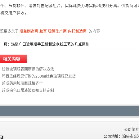
脑件、节制软件、灌装封盖配套组合，实际耗费力与实际科技相分离。供货商可
最初交用户验收。
浏览更多关于
瓶盖制造商
胶塞
吸管生产商
内托制造商
的内容
一页：
浅谈广口玻璃瓶手工机和流水线工艺的几点区别
相关内容
浅谈玻璃瓶表面摩擦的解决方法
鸡西孟经理您订购的250ml棕色玻璃瓶已发货
超成药用玻璃瓶规格齐全
超成棕色口服液玻璃瓶支持定制
公司简介
公司地址：泊头市交河西关