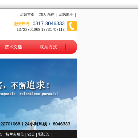
网站首页
|
加入收藏
|
网站地图
|
0317-8046333
服务热线：
13722701068,13731707113
技术文档
联系方式
1
2
盖
|
抗生素瓶盖
|
铝盖
|
撕拉盖
|