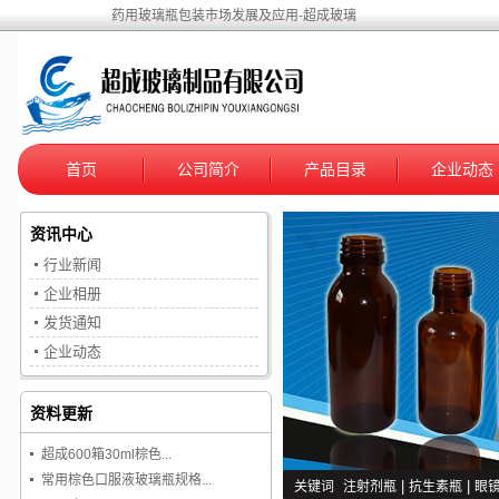
药用玻璃瓶包装市场发展及应用-超成玻璃
首页
公司简介
产品目录
企业动态
资讯中心
行业新闻
企业相册
发货通知
企业动态
资料更新
超成600箱30ml棕色...
常用棕色口服液玻璃瓶规格...
关键词
注射剂瓶
|
抗生素瓶
|
眼