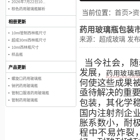
2026年7月22日10...
棕色药用玻璃瓶解析
首页
>
资
当前位置：
相册更新
药用玻璃瓶包装
10ml管制西林瓶尺寸
来源：
超成玻璃
发布时
超成30ml西林瓶尺寸
10ml西林瓶尺寸
样品瓶
当今社会，随
产品更新
发展，
药用玻璃
螺旋口药用玻璃瓶
何使这些成果
钠钙药用玻璃瓶
亟待解决的重
管制口服液药用玻璃瓶
包装，其化学
管制药用玻璃瓶
国内注射剂企
胀系数小，耐
程中不易炸裂