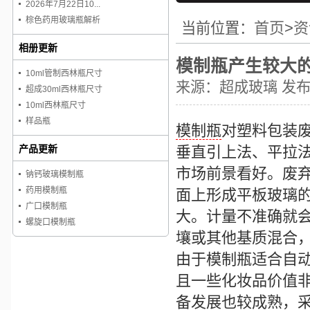
2026年7月22日10...
棕色药用玻璃瓶解析
首页
>
资
当前位置：
相册更新
模制瓶产生较大
10ml管制西林瓶尺寸
来源：
超成玻璃
发布时
超成30ml西林瓶尺寸
10ml西林瓶尺寸
样品瓶
模制瓶
对塑料包装
产品更新
垂直引上法、平拉
市场前景看好。废
钠钙玻璃模制瓶
药用模制瓶
面上形成平板玻璃
广口模制瓶
大。计量不准确就
螺旋口模制瓶
壤或其他基质混合
由于
模制瓶
适合自
且一些化妆品价值
备发展也较成熟，