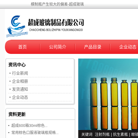
模制瓶产生较大的偏差-超成玻璃
首页
公司简介
产品目录
企业动态
资讯中心
行业新闻
企业相册
发货通知
企业动态
资料更新
超成600箱30ml棕色...
常用棕色口服液玻璃瓶规格...
关键词
注射剂瓶
|
抗生素瓶
|
眼