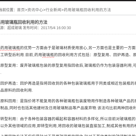
当前位置：
首页
>
资讯中心
>
行业新闻
>
药用玻璃瓶回收利用的方法
药用玻璃瓶回收利用的方法
源：
超成玻璃
发布时间：2017/5/4 16:00:30
药用玻璃瓶
的优势一方面由于是玻璃材质使用放心,另一方面也是主要的一方面
工转型后利用.目前,药用
玻璃瓶
的回收利用方式包括：原型复用、回炉再造、原
原型复用：废弃玻璃瓶包装的原型复用指回收后,玻璃瓶仍作为包装容器利用,
.
回炉再造：回炉再造是指将回收到的各种包装玻璃瓶用于同类或相近包装瓶的再
成品原料的回收利用.
原料回用：是指价将不能复用的各种玻璃瓶包装废物用作制造各种玻璃产品的原
装制品,同时也包括其他建材及日用玻璃制品等产品废弃物.该法均比前两种回收利
转型利用：由于各种包装容器的崛起和容器材料的多样化,所以目前对玻璃瓶的需
瓶以外其他领域的应用,即转型利用,将回收的玻璃包装直接加工,制成其他有用的材