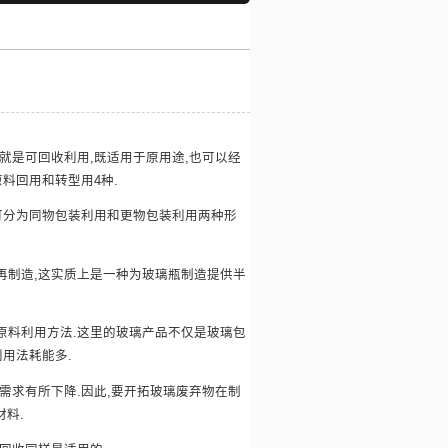
就是可回收利用,既适用于原用途,也可以经
料回用和转型用4种.
可分为同物包装利用和更物包装利用两种形
制造,这实质上是一种为玻璃瓶制造提供半
料利用方法.这里的玻璃产品不仅是玻璃包
用法耗能多.
求有所下降.因此,要开拓玻璃废弃物在制
料.