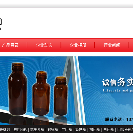
产品目录
企业动态
企业相册
行业新闻
关键词
注射剂瓶
|
抗生素瓶
|
眼镜瓶
|
广口瓶
|
管制瓶
|
棕色瓶
|
白色瓶
|
口服液瓶