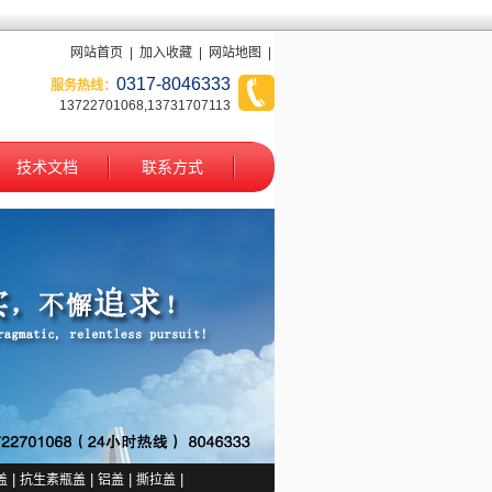
网站首页
|
加入收藏
|
网站地图
|
0317-8046333
服务热线：
13722701068,13731707113
技术文档
联系方式
1
2
盖
|
抗生素瓶盖
|
铝盖
|
撕拉盖
|