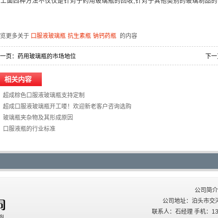
上面四种方法不仅仅是针对于
药用玻璃瓶
的回收,针对于其他类别的玻璃制品的
浏览更多关于
口服液玻璃瓶
抗生素瓶
钠钙药瓶
的内容
一页：
药用玻璃瓶的市场地位
下一
相关内容
超成棕色口服液玻璃瓶支持定制
超成口服液玻璃瓶开工喽！欢迎新老客户咨询选购
玻璃瓶夹杂物及其形成原因
口服液瓶的行业标准
公司简介
公司地址：泊头市交河西关
联系人：石经理 手机：137227