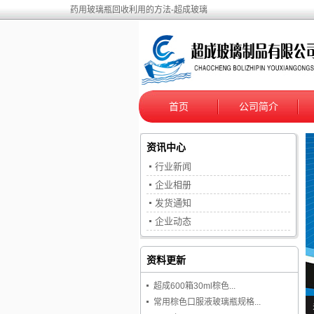
药用玻璃瓶回收利用的方法-超成玻璃
首页
公司简介
资讯中心
行业新闻
企业相册
发货通知
企业动态
资料更新
超成600箱30ml棕色...
常用棕色口服液玻璃瓶规格...