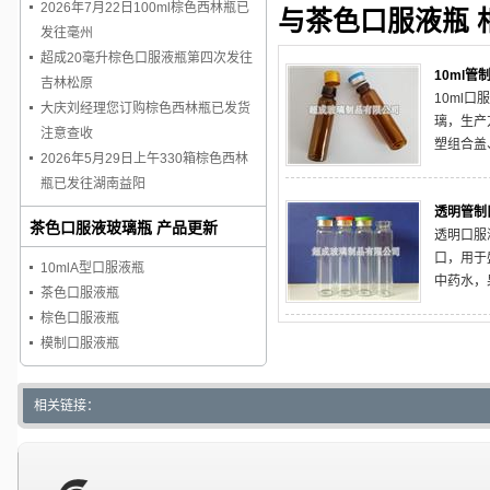
2026年7月22日100ml棕色西林瓶已
与茶色口服液瓶 
发往毫州
超成20毫升棕色口服液瓶第四次发往
10ml管
吉林松原
10ml
大庆刘经理您订购棕色西林瓶已发货
璃，生产
注意查收
塑组合盖
2026年5月29日上午330箱棕色西林
瓶已发往湖南益阳
透明管制
茶色口服液玻璃瓶 产品更新
透明口服
口，用于
10mlA型口服液瓶
中药水，
茶色口服液瓶
棕色口服液瓶
模制口服液瓶
相关链接：