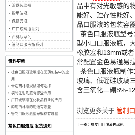
品中有对光敏感的
滚珠玻璃瓶
指甲油瓶
能好、贮存性能好
保健品瓶
品口服液的包装容
广口玻璃瓶系列
茶色口服液瓶
型号
西林瓶系列
型小口口服液瓶，大
管制口服液瓶系列
橡胶塞和13mm或者
常配置金色易通易
资料更新
茶色口服液瓶
制作
棕色口服液玻璃瓶在医药包装中的应
玻璃、低硼硅玻璃三
用
合适西林瓶规格如何选择
含三氧化二硼8%-1
模制注射剂瓶有哪些应用
广口玻璃瓶在化妆品行业的应用
药用西林瓶的用途有哪些
浏览更多关于
管制
管制口服液瓶型号规格有哪些
上一页：
螺旋口口服液玻璃瓶
茶色口服液瓶 发货通知