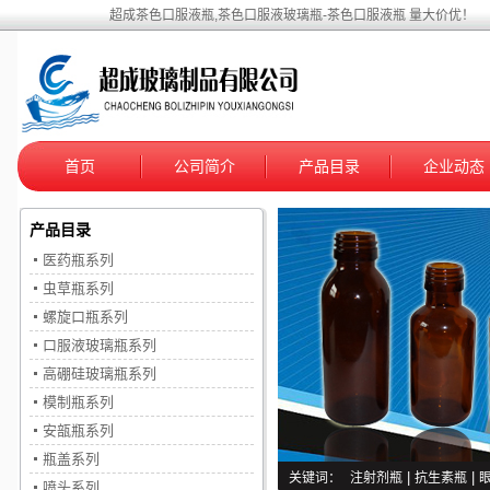
超成茶色口服液瓶,茶色口服液玻璃瓶-茶色口服液瓶 量大价优！
首页
公司简介
产品目录
企业动态
产品目录
医药瓶系列
虫草瓶系列
螺旋口瓶系列
口服液玻璃瓶系列
高硼硅玻璃瓶系列
模制瓶系列
安瓿瓶系列
瓶盖系列
关键词：
注射剂瓶
|
抗生素瓶
|
喷头系列