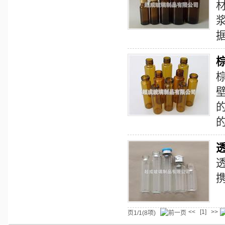
携
<<
>>
[1]
页1/1(8项)