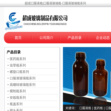
超成口服液瓶|口服液玻璃瓶-口服液玻璃瓶系列
首页
公司简介
产品目录
企业动态
产品目录
医药瓶系列
虫草瓶系列
螺旋口瓶系列
口服液玻璃瓶系列
高硼硅玻璃瓶系列
模制瓶系列
安瓿瓶系列
瓶盖系列
关键词：
口服液瓶
|
医药瓶
|
口
喷头系列