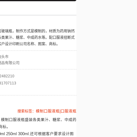
口玻璃瓶，制作方式是模制的，材质为药用钠钙
各类果汁、糖浆、中成药水等。配口服液扭断式
客户设计印刷公司名称、图案、商标。
泊头市
制品有限公司
2482210
31707113
搜索标签：
模制口服液瓶|口服液瓶
，
模制口服液瓶
盛装各类果汁、糖浆、中成药
商标。
ml 200ml 250ml 300ml.还可根据客户要求设计图