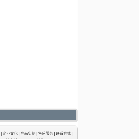
印，烫金，烫银，电镀，喷涂等工艺
后加工，还能帮您配套好各种盖子和
刷子，一应俱全。
|
企业文化
|
产品实例
|
售后服务
|
联系方式
|