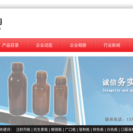
产品目录
企业动态
企业相册
行业新闻
关键词：
注射剂瓶
|
抗生素瓶
|
眼镜瓶
|
广口瓶
|
管制瓶
|
棕色瓶
|
白色瓶
|
口服液