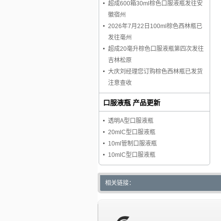
超成600箱30ml棕色口服液瓶发往安
徽宿州
2026年7月22日100ml棕色西林瓶已
发往毫州
超成20毫升棕色口服液瓶第四次发往
吉林松原
大庆刘经理您订购棕色西林瓶已发货
注意查收
口服液瓶 产品更新
透明A型口服液瓶
20mlC型口服液瓶
10ml管制口服液瓶
10mlC型口服液瓶
相关链接：