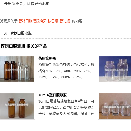
纸、开出新模具，订做异形瓶形。
浏览更多关于
管制口服液瓶购买
棕色瓶
管制瓶
的内容
一页：
管制口服液瓶
与模制口服液瓶 相关的产品
药用管制瓶
药用管制瓶颜色有透明色和棕色，规
格有2ml、3ml、4ml、 5ml、7ml、
12ml，15ml、20ml、25ml、
30ml、50ml等。
30mlA型口服液瓶
30ml口服液玻璃瓶瓶口为A型口，可
以配银色铝盖，铝塑组合盖等多种盖
子和丁基胶塞及天然胶塞，保证了瓶
子优质的气密性。