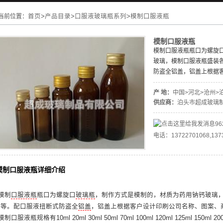
当前位置：
首页
>
产品目录
>
口服液玻璃瓶系列
>
模制口服液瓶
模制口服液瓶
模制口服液瓶瓶口为螺旋
玻璃，模制口服液瓶盛装
防盗全铝盖，铝盖上根据
产 地：
中国>河北>沧州>
供应商：
泊头市超成玻璃
96
电话：13722701068,137
模制口服液瓶详细介绍
模制
口服液瓶
瓶口为螺旋口
玻璃瓶
，制作方式是模制的，材质为药用钠钙玻璃
水等。配口服液扭断式防盗全
铝盖
，铝盖上根据客户设计印刷公司名称、图案、
模制口服液瓶
规格有10ml 20ml 30ml 50ml 70ml 100ml 120ml 125ml 150