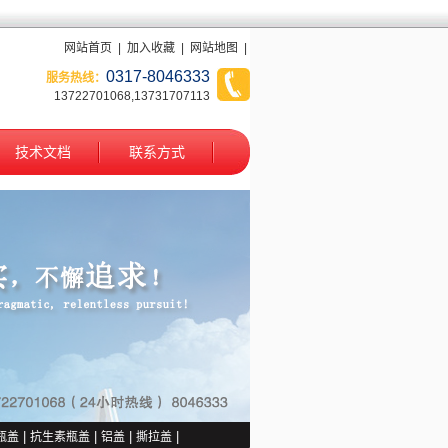
网站首页
|
加入收藏
|
网站地图
|
0317-8046333
服务热线：
13722701068,13731707113
技术文档
联系方式
1
2
瓶盖
|
抗生素瓶盖
|
铝盖
|
撕拉盖
|