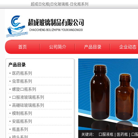
超成日化瓶|日化玻璃瓶-日化瓶系列
首页
公司简介
产品目录
企业动态
产品目录
医药瓶系列
虫草瓶系列
螺旋口瓶系列
口服液玻璃瓶系列
高硼硅玻璃瓶系列
模制瓶系列
安瓿瓶系列
瓶盖系列
关键词：
口服液瓶
|
医药瓶
|
口
喷头系列