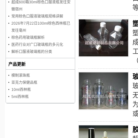
超成600箱30ml棕色口服液瓶发往安
徽宿州
常用棕色口服液玻璃瓶规格讲解
2026年7月22日100ml棕色西林瓶已
发往毫州
棕色药用玻璃瓶解析
医药行业对广口玻璃瓶的多元化
解析口服液玻璃瓶的分类
产品更新
模制滚珠瓶
亚克力保健品瓶
10ml西林瓶
5ml西林瓶