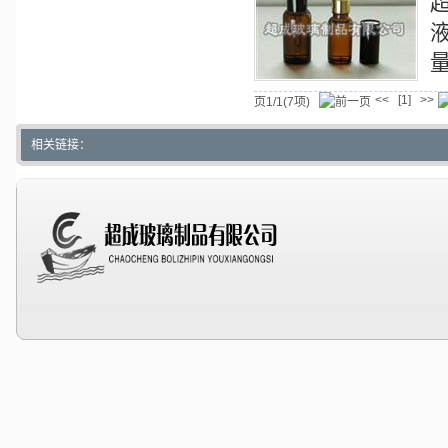
<<
>>
[1]
页1/1(7项)
相关链接：