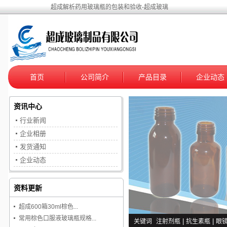
超成解析药用玻璃瓶的包装和验收-超成玻璃
首页
公司简介
产品目录
企业动态
资讯中心
行业新闻
企业相册
发货通知
企业动态
资料更新
超成600箱30ml棕色...
常用棕色口服液玻璃瓶规格...
关键词
注射剂瓶
|
抗生素瓶
|
眼