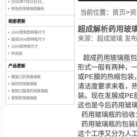
2026年7月22日10...
棕色药用玻璃瓶解析
首页
>
资
当前位置：
相册更新
超成解析药用玻
10ml管制西林瓶尺寸
来源：
超成玻璃
发布时
超成30ml西林瓶尺寸
10ml西林瓶尺寸
样品瓶
超成
药用玻璃瓶
包
产品更新
形式一般有两种，一
或PE膜的热缩包
螺旋口药用玻璃瓶
钠钙药用玻璃瓶
清洁度要求来看，
管制口服液药用玻璃瓶
装。现在发展成P
管制药用玻璃瓶
这也是今后
药用玻
药用玻璃瓶
的验收
药用玻璃瓶
的包装
这个工序又分为人