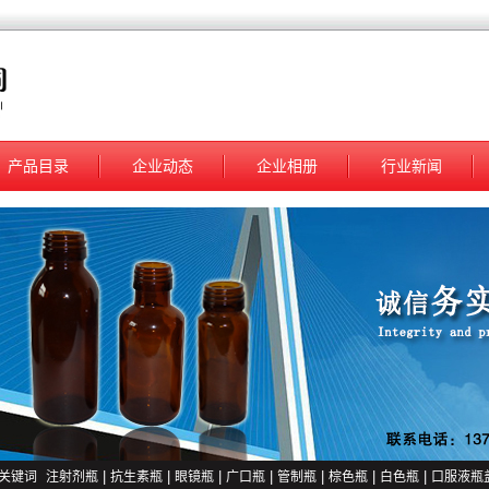
产品目录
企业动态
企业相册
行业新闻
关键词
注射剂瓶
|
抗生素瓶
|
眼镜瓶
|
广口瓶
|
管制瓶
|
棕色瓶
|
白色瓶
|
口服液瓶