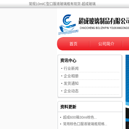
常规10mlC型口服液玻璃瓶有现货-超成玻璃
首页
公司简介
资讯中心
行业新闻
企业相册
发货通知
企业动态
资料更新
超成600箱30ml棕色...
常用棕色口服液玻璃瓶规格...