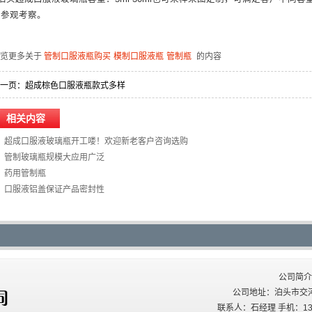
司参观考察。
浏览更多关于
管制口服液瓶购买
模制口服液瓶
管制瓶
的内容
一页：
超成棕色口服液瓶款式多样
相关内容
超成口服液玻璃瓶开工喽！欢迎新老客户咨询选购
管制玻璃瓶规模大应用广泛
药用管制瓶
口服液铝盖保证产品密封性
公司简介
公司地址：泊头市交河西关
联系人：石经理 手机：137227