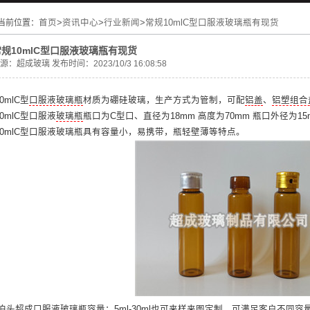
当前位置：
首页
>
资讯中心
>
行业新闻
>
常规10mlC型口服液玻璃瓶有现货
常规10mlC型口服液玻璃瓶有现货
源：
超成玻璃
发布时间：2023/10/3 16:08:58
0mlC型
口服液玻璃瓶
材质为硼硅玻璃，生产方式为管制，可配
铝盖
、
铝塑组合
0mlC型口服液
玻璃瓶
瓶口为C型口、直径为18mm 高度为70mm 瓶口外径为15
10mlC型口服液玻璃瓶具有容量小，易携带，瓶轻壁薄等特点。
泊头超成口服液玻璃瓶容量：5ml-30ml也可来样来图定制，可满足客户不同容