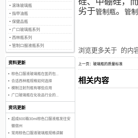
硅、中硼硅，
滚珠玻璃瓶
劣于
。
管制瓶
管制
指甲油瓶
保健品瓶
广口玻璃瓶系列
西林瓶系列
管制口服液瓶系列
浏览更多关于
的内
资料更新
上一页：
玻璃瓶的质量标准
棕色口服液玻璃瓶在医药包...
相关内容
合适西林瓶规格如何选择
模制注射剂瓶有哪些应用
广口玻璃瓶在化妆品行业的...
资讯更新
超成600箱30ml棕色口服液瓶发往安
徽宿州
常用棕色口服液玻璃瓶规格讲解