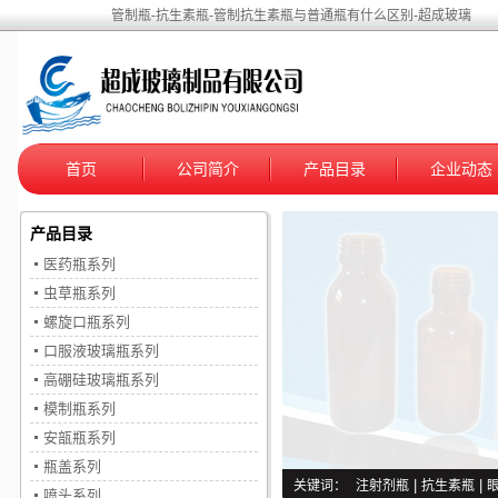
管制瓶-抗生素瓶-管制抗生素瓶与普通瓶有什么区别-超成玻璃
首页
公司简介
产品目录
企业动态
产品目录
医药瓶系列
虫草瓶系列
螺旋口瓶系列
口服液玻璃瓶系列
高硼硅玻璃瓶系列
模制瓶系列
安瓿瓶系列
瓶盖系列
关键词：
注射剂瓶
|
抗生素瓶
|
喷头系列