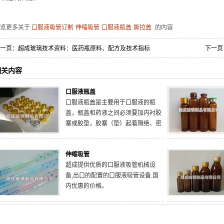
浏览更多关于
口服液吸管订制
伸缩吸管
口服液瓶盖
撕拉盖
的内容
一页：
超成玻璃技术资料：医药瓶原料、配方及技术指标
下一页
相关内容
口服液瓶盖
口服液瓶盖是主要用于口服液的瓶
盖，瓶盖和药液之间必须要加内衬胶
塞或胶垫，胶塞（垫）起着隔绝、密
封的主要作用。目前对药用瓶盖和药
用胶塞（垫），是作为两种不同的直
伸缩吸管
接接触药品的包装材料，药品生产企
超成提供优质的口服液吸管机械设
业应该分别从合法企业购进，在灌装
备,出口的配置的口服液吸管设备.国
间配套使用。
内优惠的价格。