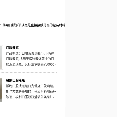
：
药用口服液玻璃瓶是直接接触药品的包装材料
口服液瓶
产品概述：口服液玻璃瓶(以下简称
口服液瓶)适用于盛装液体药业的口
服液玻璃瓶，其标准依据是Yy0056-
91。口服液瓶材料要求：由无色玻璃
管、琥珀色玻璃管制成.无色玻璃管
模制口服液瓶
侧视允许有微蓝、微绿、微黄色。
模制口服液瓶瓶口为螺旋口玻璃瓶，
制作方式是模制的，材质为药用钠钙
玻璃，模制口服液瓶盛装各类果汁、
糖浆、中成药水等。配口服液扭断式
防盗全铝盖，铝盖上根据客户设计印
刷公司名称、图案、商标。