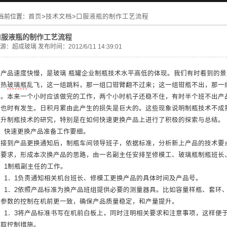
当前位置：
首页
>
技术文档
>
口服液瓶的制作工艺流程
口服液瓶的制作工艺流程
源：
超成玻璃
发布时间：2012/6/11 14:39:01
换产品速度快慢，是玻璃 瓶罐企业制瓶技术水平高低的体现。我们有时看到的
冷热
玻璃瓶
乱飞，这一组跳料，那一组口钳臂翻不过来；这一组钳瓶不出，那一
关。本来一个小时应该做完的工作，两个小时机子还稳不住，有时半个班不出产
品也时有发生。日积月累由此产生的损失是巨大的。这些现象说明制瓶技术不成
提升制瓶技术的研究，特别是在如何快速更换产品上进行了积极的探索与总结。
1、快速更换产品准备工作要细。
当接到产品更换通知后，制瓶车间领导班子，依据标准，分析新上产品的技术要
殊要求，形成本次换产品的思路，由一名副主任安排至修模工、玻璃瓶制瓶班长
．1制瓶副主任的工作。
1．1．1负责通知相关机台班长、修模工更换产品的具体时间及产品号。
1．1．2依照产品标准为换产品班组提供必要的测量器具。比如容量样瓶、套环
术参数的控制在机前更一致，确保产品质量稳定，和产量提升。
1．1．3将产品标准书写在机前白板上，同时注明相关要求和注意事项，这样便
采取控制措施。