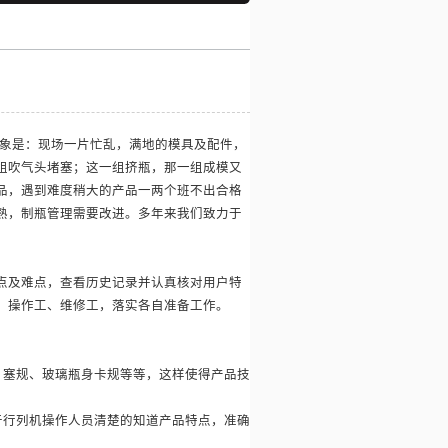
景象是：现场一片忙乱，满地的模具及配件，
组吹气头堵塞；这一组挤瓶，那一组成模又
品，遇到难度稍大的产品一两个班不出合格
熟，制瓶管理需要改进。多年来我们致力于
点及难点，查看历史记录并认真核对用户特
、操作工、维修工，落实各自准备工作。
、塞规、玻璃瓶身卡规等等，这样使得产品技
于行列机操作人员清楚的知道产品特点，准确