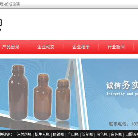
程-超成玻璃
产品目录
企业动态
企业相册
行业新闻
关键词：
注射剂瓶
|
抗生素瓶
|
眼镜瓶
|
广口瓶
|
管制瓶
|
棕色瓶
|
白色瓶
|
口服液