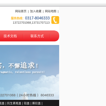
网站首页
|
加入收藏
|
网站地图
|
0317-8046333
服务热线：
13722701068,13731707113
技术文档
联系方式
1
2
瓶盖
|
抗生素瓶盖
|
铝盖
|
撕拉盖
|