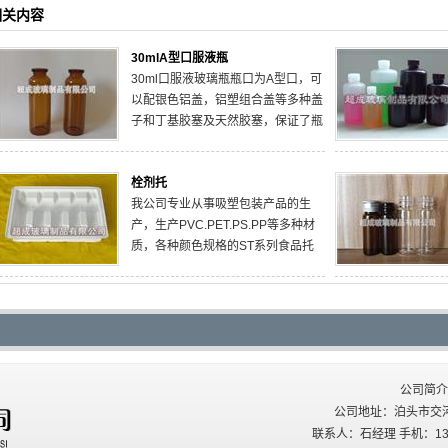
相关内容
30mlA型口服液瓶
30ml口服液玻璃瓶瓶口为A型口，可
以配银色铝盖，铝塑组合盖等多种盖
子和丁基胶塞及天然胶塞，保证了瓶
子优质的气密性。
栓剂托
我公司专业从事吸塑包装产品的生
产，生产PVC.PET.PS.PP等多种材
质，各种颜色规格的ST系列食品托
产品。生产的ST系列片剂托材料为
BOPS白色，外形尺寸，装箱数量，
纸箱外形尺寸可以根据用户需要制
定。
公司简介
公司地址：泊头市交河西关
联系人：石经理 手机：137227