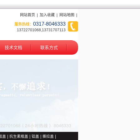
网站首页
|
加入收藏
|
网站地图
|
0317-8046333
服务热线：
13722701068,13731707113
技术文档
联系方式
1
2
瓶盖
|
抗生素瓶盖
|
铝盖
|
撕拉盖
|