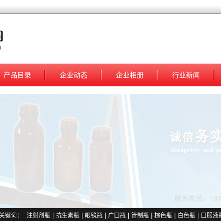
产品目录
企业动态
企业相册
行业新闻
关键词：
注射剂瓶
|
抗生素瓶
|
眼镜瓶
|
广口瓶
|
管制瓶
|
棕色瓶
|
白色瓶
|
口服液