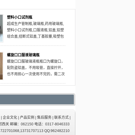
塑料小口试剂瓶
超成生产管制瓶,玻璃瓶,药用玻璃瓶,
塑料小口试剂瓶,口服液瓶,铝盖,铝塑
组合盖,扭断式铝盖,丁基胶塞,吸塑包
装,产品规格齐全,质量合格。
螺旋口口服液玻璃瓶
螺旋口口服玻璃液瓶瓶口为螺旋口，
配防盗铝盖，不用吸管，直接拧开，
也不用担心一次使用不完的，需二次
或多次使用的产品失效，颜色有棕色
和透明色。
|
企业文化
|
产品实例
|
售后服务
|
联系方式
|
 邮编：062150 电话：0317-8046333
01068,13731707113 QQ:962482210