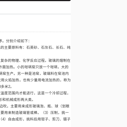
序。分别介绍如下：
璃的主要原料有：石英砂、石灰石、长石、纯
很复杂的物理、化学反应过程。玻璃的熔制在
外面加热。小的坩埚窑只放一个坩埚，大的
坩埚窑生产。另一种是池窑，玻璃料在窑池内
多数用火焰加热，也有少量用电流加热的，称为
多米2。
定温度范围内才能进行，这是一个冷却过程，
形和机械成形两大类。
转边吹。主要用来成形玻璃泡、瓶、球（划眼
主要用来制造玻璃管或棒。（3）压制，挑一
（4）自由成形，挑料后用钳子、剪刀、镊子