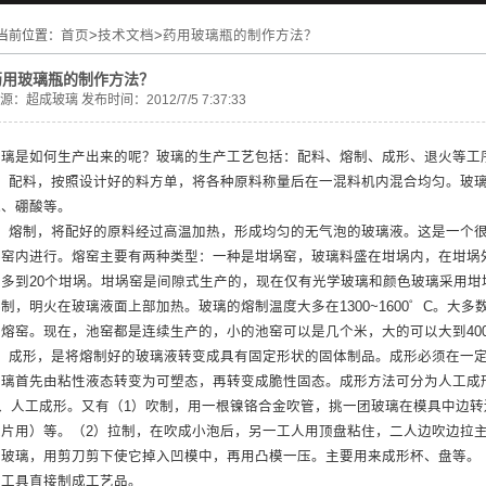
当前位置：
首页
>
技术文档
>
药用玻璃瓶的制作方法？
药用玻璃瓶的制作方法？
源：
超成玻璃
发布时间：2012/7/5 7:37:33
玻璃是如何生产出来的呢？玻璃的生产工艺包括：配料、熔制、成形、退火等工
1、配料，按照设计好的料方单，将各种原料称量后在一混料机内混合均匀。玻
碱、硼酸等。
2、熔制，将配好的原料经过高温加热，形成均匀的无气泡的玻璃液。这是一个
熔窑内进行。熔窑主要有两种类型：一种是坩埚窑，玻璃料盛在坩埚内，在坩埚
可多到20个坩埚。坩埚窑是间隙式生产的，现在仅有光学玻璃和颜色玻璃采用
熔制，明火在玻璃液面上部加热。玻璃的熔制温度大多在1300~1600゜C。大
电熔窑。现在，池窑都是连续生产的，小的池窑可以是几个米，大的可以大到400
3、成形，是将熔制好的玻璃液转变成具有固定形状的固体制品。成形必须在一
玻璃首先由粘性液态转变为可塑态，再转变成脆性固态。成形方法可分为人工成
A、人工成形。又有（1）吹制，用一根镍铬合金吹管，挑一团玻璃在模具中边
镜片用）等。（2）拉制，在吹成小泡后，另一工人用顶盘粘住，二人边吹边拉
团玻璃，用剪刀剪下使它掉入凹模中，再用凸模一压。主要用来成形杯、盘等。
等工具直接制成工艺品。