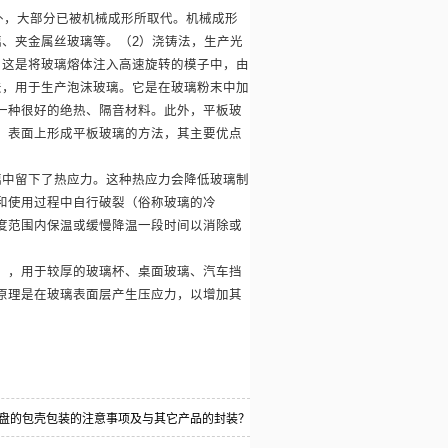
外，大部分已被机械成形所取代。机械成形
璃、夹金属丝玻璃等。（2）浇铸法，生产光
。这是将玻璃熔体注入高速旋转的模子中，由
法，用于生产泡沫玻璃。它是在玻璃粉末中加
一种很好的绝热、隔音材料。此外，平板玻
）表面上形成平板玻璃的方法，其主要优点
璃中留下了热应力。这种热应力会降低玻璃制
和使用过程中自行破裂（俗称玻璃的冷
度范围内保温或缓慢降温一段时间以消除或
），用于较厚的玻璃杯、桌面玻璃、汽车挡
原理是在玻璃表面层产生压应力，以增加其
盘的包壳包装的注意事项及与其它产品的封装？