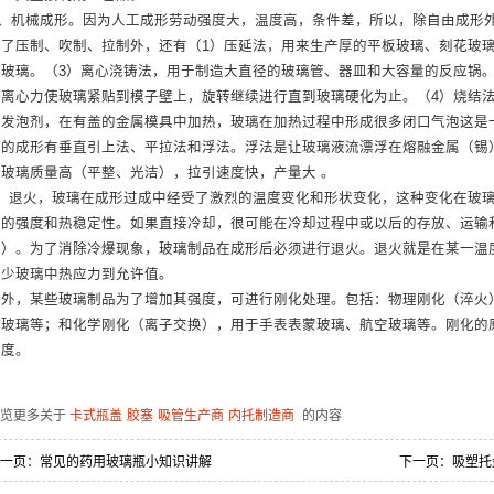
B、机械成形。因为人工成形劳动强度大，温度高，条件差，所以，除自由成形
除了压制、吹制、拉制外，还有（1）压延法，用来生产厚的平板玻璃、刻花玻
学玻璃。（3）离心浇铸法，用于制造大直径的玻璃管、器皿和大容量的反应锅
于离心力使玻璃紧贴到模子壁上，旋转继续进行直到玻璃硬化为止。（4）烧结
入发泡剂，在有盖的金属模具中加热，玻璃在加热过程中形成很多闭口气泡这是
璃的成形有垂直引上法、平拉法和浮法。浮法是让玻璃液流漂浮在熔融金属（锡
是玻璃质量高（平整、光洁），拉引速度快，产量大 。
4、退火，玻璃在成形过成中经受了激烈的温度变化和形状变化，这种变化在玻
品的强度和热稳定性。如果直接冷却，很可能在冷却过程中或以后的存放、运输
爆）。为了消除冷爆现象，玻璃制品在成形后必须进行退火。退火就是在某一温
减少玻璃中热应力到允许值。
此外，某些玻璃制品为了增加其强度，可进行刚化处理。包括：物理刚化（淬火
风玻璃等；和化学刚化（离子交换），用于手表表蒙玻璃、航空玻璃等。刚化的
强度。
浏览更多关于
卡式瓶盖
胶塞
吸管生产商
内托制造商
的内容
一页：
常见的药用玻璃瓶小知识讲解
下一页：
吸塑托