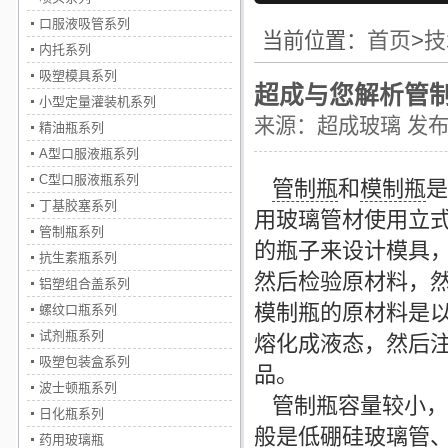
口服液吸管系列
首页
>
技
当前位置：
内托系列
吸塑模具系列
超成与您解析管
小型定量灌装机系列
来源：
超成玻璃
发布时
精油瓶系列
A型口服液瓶系列
C型口服液瓶系列
管制瓶
和
模制瓶
是
丁基胶塞系列
用玻璃管材使用立
管制瓶系列
的瓶子来设计模具
抗生素瓶系列
然后检验原材料，
铝塑组合盖系列
模制瓶
的原材料是
螺纹口瓶系列
试剂瓶系列
熔化成液态，然后
吸塑包装盒系列
品。
波士顿瓶系列
管制瓶
容量较小，
日化瓶系列
般是低硼硅玻璃管
药用玻璃瓶