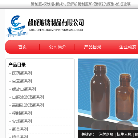
管制瓶-模制瓶-超成与您解析管制瓶和模制瓶的区别-超成玻璃
首页
公司简介
产品目录
企业动态
产品目录
医药瓶系列
虫草瓶系列
螺旋口瓶系列
口服液玻璃瓶系列
高硼硅玻璃瓶系列
模制瓶系列
安瓿瓶系列
瓶盖系列
关键词：
注射剂瓶
|
抗生素瓶
|
喷头系列