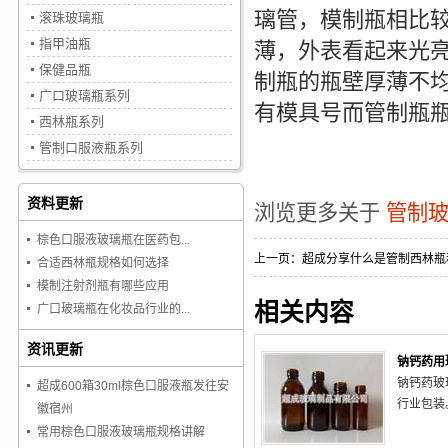
璃管，
模制瓶
相比
滚珠玻璃瓶
指甲油瓶
薄，外表看起来光
保健品瓶
制瓶
的瓶壁厚薄不
广口玻璃瓶系列
有模具号而
管制瓶
西林瓶系列
管制口服液瓶系列
资料更新
浏览更多关于
管制
棕色口服液玻璃瓶在医药包...
上一页：
超成分享什么是管制西林瓶
合适西林瓶规格如何选择
模制注射剂瓶有哪些应用
相关内容
广口玻璃瓶在化妆品行业的...
资讯更新
钠钙药用
钠钙药玻
超成600箱30ml棕色口服液瓶发往安
行业包装
徽宿州
常用棕色口服液玻璃瓶规格讲解