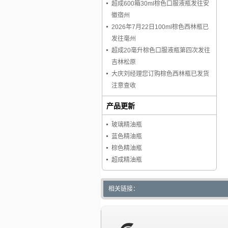
超成600箱30ml棕色口服液瓶发往安
徽宿州
2026年7月22日100ml棕色西林瓶已
发往毫州
超成20毫升棕色口服液瓶第四次发往
吉林松原
大庆刘经理您订购棕色西林瓶已发货
注意查收
产品更新
玻璃精油瓶
蓝色精油瓶
棕色精油瓶
超成精油瓶
相关链接：