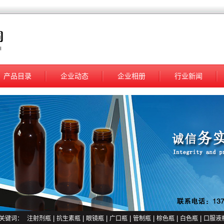
产品目录
企业动态
企业相册
行业新闻
关键词：
注射剂瓶
|
抗生素瓶
|
眼镜瓶
|
广口瓶
|
管制瓶
|
棕色瓶
|
白色瓶
|
口服液