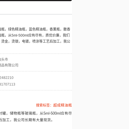
璃瓶，绿色精油瓶，蓝色精油瓶，香薰瓶，散香
，从5ml-500ml应有尽有，质优价廉，我们
，烫金，烫银，电镀，喷涂等工艺后加工，我公
泊头市
制品有限公司
2482210
31707113
搜索标签：
超成精油瓶
，储物瓶等玻璃瓶，从5ml-500ml应有尽
后加工，我公司长期有大量现货。