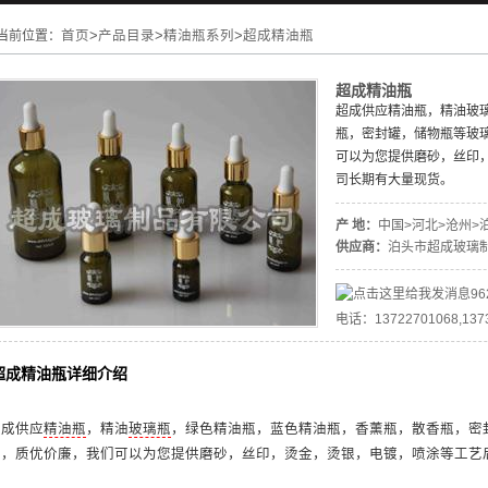
当前位置：
首页
>
产品目录
>
精油瓶系列
>
超成精油瓶
超成精油瓶
超成供应精油瓶，精油玻
瓶，密封罐，储物瓶等玻璃瓶
可以为您提供磨砂，丝印
司长期有大量现货。
产 地：
中国>河北>沧州>
供应商：
泊头市超成玻璃
96
电话：13722701068,137
超成精油瓶详细介绍
超成供应
精油瓶
，精油
玻璃瓶
，绿色精油瓶，蓝色精油瓶，香薰瓶，散香瓶，密封罐
有，质优价廉，我们可以为您提供磨砂，丝印，烫金，烫银，电镀，喷涂等工艺