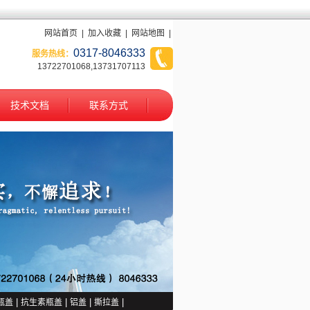
网站首页
|
加入收藏
|
网站地图
|
0317-8046333
服务热线：
13722701068,13731707113
技术文档
联系方式
1
2
瓶盖
|
抗生素瓶盖
|
铝盖
|
撕拉盖
|