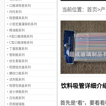
口服液吸管系列
首页
>
产
当前位置：
内托系列
吸塑模具系列
小型定量灌装机系列
精油瓶系列
A型口服液瓶系列
C型口服液瓶系列
丁基胶塞系列
管制瓶系列
抗生素瓶系列
铝塑组合盖系列
螺纹口瓶系列
试剂瓶系列
饮料吸管详细介
吸塑包装盒系列
波士顿瓶系列
日化瓶系列
首先是“看”，要看看
药用玻璃瓶