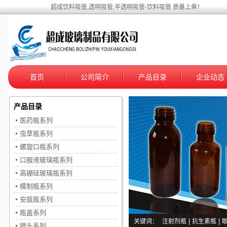
超成饮料吸管,透明吸管,半透明吸管-饮料吸管 质量上乘！
首页
公司简介
产品目录
企业动态
产品目录
医药瓶系列
虫草瓶系列
螺旋口瓶系列
口服液玻璃瓶系列
高硼硅玻璃瓶系列
模制瓶系列
安瓿瓶系列
瓶盖系列
关键词：
注射剂瓶
|
抗生素瓶
|
喷头系列