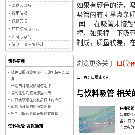
如果有颜色的话，
滚珠玻璃瓶
指甲油瓶
吸管内有无黑点杂
保健品瓶
“闻”，在吸管未接
广口玻璃瓶系列
捏，如果捏一下吸
西林瓶系列
制成，质量较差，
管制口服液瓶系列
资料更新
浏览更多关于
口服
棕色口服液玻璃瓶在医药包装中的应
上一页：
口服液吸管
用
合适西林瓶规格如何选择
与饮料吸管 相关
模制注射剂瓶有哪些应用
广口玻璃瓶在化妆品行业的应用
药用西林瓶的用途有哪些
伸缩吸管
管制口服液瓶型号规格有哪些
超成提供
备,出口
饮料吸管 发货通知
内优惠的