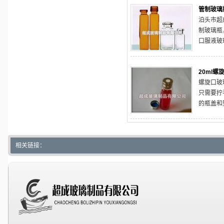
管制玻璃
泊头市超
制玻璃瓶
口服液玻
口瓶，试
针剂塑料
20ml螺
铝塑组合
螺旋口玻
机，小型
只需要拧
的瓶盖和
前来我公
品。我公
家，生产
相关链接：
来咨询洽