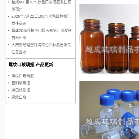
超成600箱30ml棕色口服液瓶发往安
徽宿州
2026年7月22日100ml棕色西林瓶已
发往毫州
超成20毫升棕色口服液瓶第四次发往
吉林松原
大庆刘经理您订购棕色西林瓶已发货
注意查收
螺纹口玻璃瓶 产品更新
螺纹口玻璃瓶
管制玻璃瓶
螺口试剂瓶
螺纹口瓶