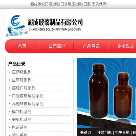
超成螺纹口瓶,螺纹口玻璃瓶-螺纹口瓶 品质保障！
首页
公司简介
产品目录
企业动态
产品目录
医药瓶系列
虫草瓶系列
螺旋口瓶系列
口服液玻璃瓶系列
高硼硅玻璃瓶系列
模制瓶系列
安瓿瓶系列
瓶盖系列
关键词：
注射剂瓶
|
抗生素瓶
|
喷头系列