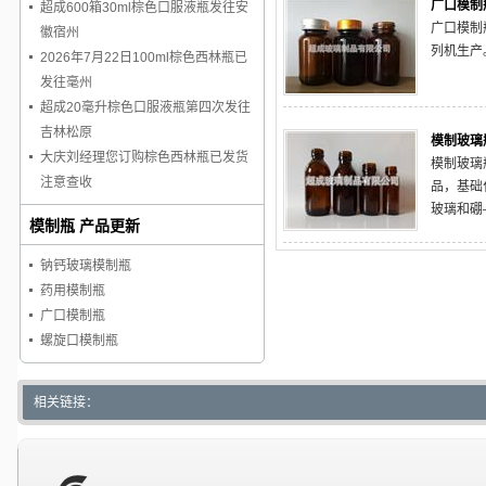
广口模制
超成600箱30ml棕色口服液瓶发往安
广口模制
徽宿州
列机生产
2026年7月22日100ml棕色西林瓶已
发往毫州
超成20毫升棕色口服液瓶第四次发往
吉林松原
模制玻璃
大庆刘经理您订购棕色西林瓶已发货
模制玻璃
注意查收
品，基础
玻璃和硼
模制瓶 产品更新
学性质稳
素。
钠钙玻璃模制瓶
药用模制瓶
广口模制瓶
螺旋口模制瓶
相关链接：