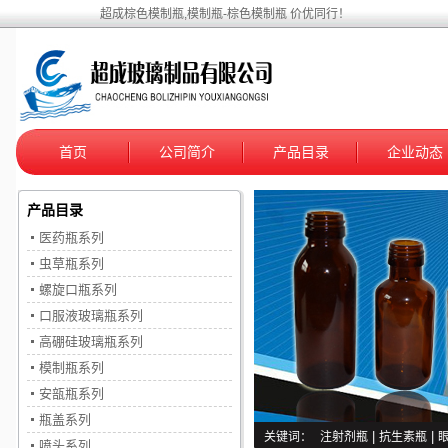
超成棕色模制瓶,模制瓶-棕色模制瓶 价优同行！
首页
公司简介
产品目录
企业动态
产品目录
医药瓶系列
虫草瓶系列
螺旋口瓶系列
口服液玻璃瓶系列
高硼硅玻璃瓶系列
模制瓶系列
安瓿瓶系列
瓶盖系列
关键词：
注射剂瓶
|
抗生素瓶
|
喷头系列