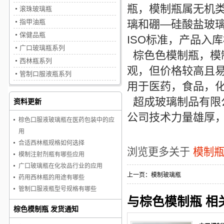
瓶
，
模制瓶
属无机
滚珠玻璃瓶
指甲油瓶
璃和硼—硅酸盐玻
保健品瓶
ISO标准，产品入
广口玻璃瓶系列
棕色色
模制瓶
，
模
西林瓶系列
观，但价格较高且
管制口服液瓶系列
用于医药，食品，
超成玻璃制品有限
资料更新
公司技术力量雄厚
棕色口服液玻璃瓶在医药包装中的应
用
合适西林瓶规格如何选择
浏览更多关于
模制
模制注射剂瓶有哪些应用
广口玻璃瓶在化妆品行业的应用
上一页：
模制玻璃瓶
药用西林瓶的用途有哪些
管制口服液瓶型号规格有哪些
与棕色模制瓶 相
棕色模制瓶 发货通知