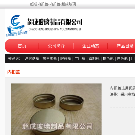
超成内扣盖-内扣盖-超成玻璃
首页
公司简介
企业动态
产品目录
关键词：
注射剂瓶
|
抗生素瓶
|
眼镜瓶
|
广口瓶
|
管制瓶
|
棕色瓶
|
白色瓶
|
口
内扣盖
内扣盖
选用优
油墨：采用高档