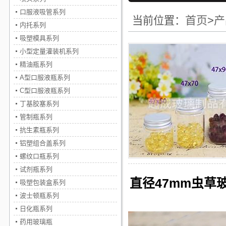
口服液吸管系列
首页
>
产
当前位置：
内托系列
吸塑模具系列
小型定量灌装机系列
精油瓶系列
A型口服液瓶系列
C型口服液瓶系列
丁基胶塞系列
管制瓶系列
抗生素瓶系列
铝塑组合盖系列
螺纹口瓶系列
试剂瓶系列
直径47mm虫草
吸塑包装盒系列
波士顿瓶系列
日化瓶系列
药用玻璃瓶