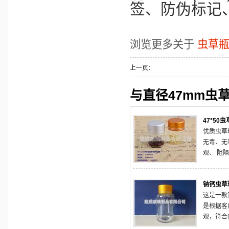
签、防伪标记
浏览更多关于
虫草
上一页：
与直径47mm虫
47*50
优质虫草
无毒、无
观、 阻
硅玻璃材
耐压、耐
钠钙虫草
也可低温
这是一款
是根据客
观，符合
象。 钠