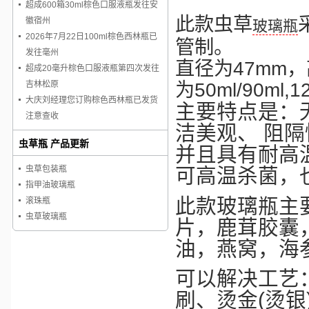
超成600箱30ml棕色口服液瓶发往安
此款虫草
徽宿州
玻璃瓶
2026年7月22日100ml棕色西林瓶已
管制。
发往毫州
直径为47mm，高
超成20毫升棕色口服液瓶第四次发往
为50ml/90ml,1
吉林松原
大庆刘经理您订购棕色西林瓶已发货
主要特点是：
注意查收
洁美观、 阻
虫草瓶 产品更新
并且具有耐高
虫草包装瓶
可高温杀菌，
指甲油玻璃瓶
此款玻璃瓶主
滚珠瓶
虫草玻璃瓶
片，鹿茸胶囊
油，燕窝，海
可以解决工艺
刷、烫金(烫