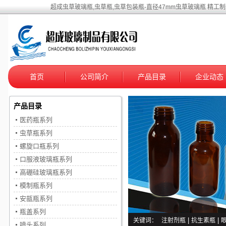
超成虫草玻璃瓶,虫草瓶,虫草包装瓶-直径47mm虫草玻璃瓶 精工
首页
公司简介
产品目录
企业动态
产品目录
医药瓶系列
虫草瓶系列
螺旋口瓶系列
口服液玻璃瓶系列
高硼硅玻璃瓶系列
模制瓶系列
安瓿瓶系列
瓶盖系列
关键词：
注射剂瓶
|
抗生素瓶
|
喷头系列