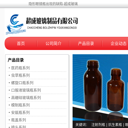
隐形眼镜瓶出现的缺陷-超成玻璃
首页
公司简介
产品目录
企业动态
产品目录
医药瓶系列
虫草瓶系列
螺旋口瓶系列
口服液玻璃瓶系列
高硼硅玻璃瓶系列
模制瓶系列
安瓿瓶系列
瓶盖系列
关键词：
注射剂瓶
|
抗生素瓶
|
喷头系列